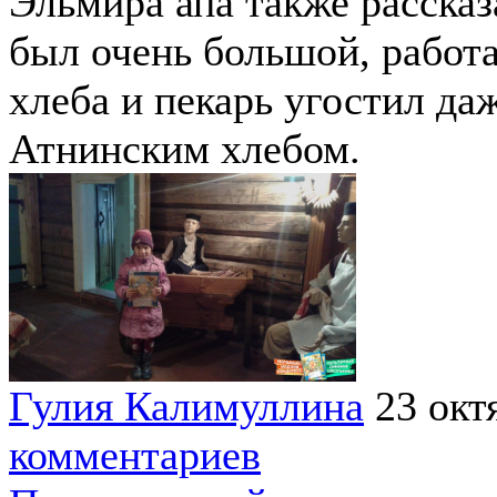
Эльмира апа также рассказ
был очень большой, работа
хлеба и пекарь угостил да
Атнинским хлебом.
Гулия Калимуллина
23 окт
комментариев