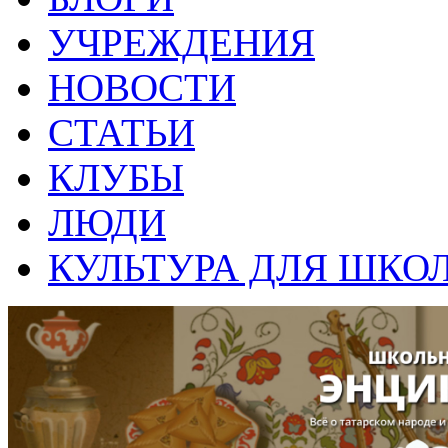
УЧРЕЖДЕНИЯ
НОВОСТИ
СТАТЬИ
КЛУБЫ
ЛЮДИ
КУЛЬТУРА ДЛЯ ШКО