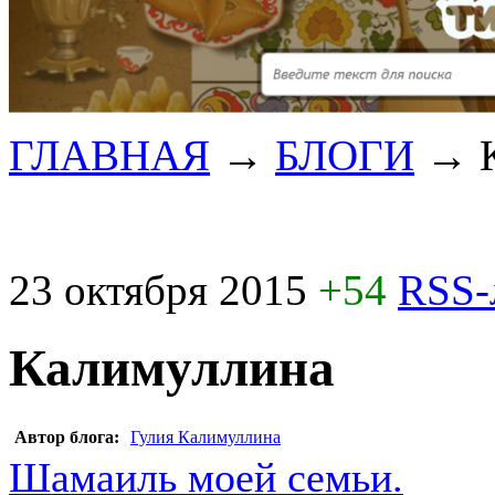
ГЛАВНАЯ
→
БЛОГИ
→
23 октября 2015
+54
RSS-
Калимуллина
Автор блога:
Гулия Калимуллина
Шамаиль моей семьи.