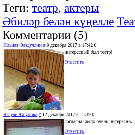
Теги:
театр
,
актеры
Әбиләр белән күңелле
Теа
Комментарии (
5
)
Ильназ Фаздуллин
#
9 декабря 2017 в 17:42
0
интересный был театр!
Ответить
Язгуль Юсупова
#
12 декабря 2017 в 15:39
0
согласна. было очень интересно.
Ответить