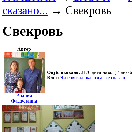
сказано...
→
Свекровь
Свекровь
Автор
Опубликовано:
3170 дней назад ( 4 декаб
Блог:
Я-первоклашка,этим все сказано...
Азалия
Фаздуллина