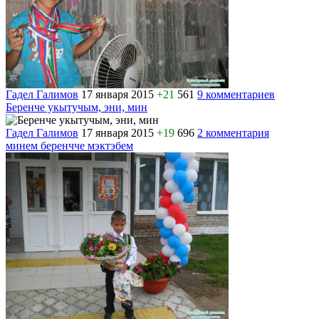
Гадел Галимов
17 января 2015
+21
561
9 комментариев
Беренче укытучым, эни, мин
Гадел Галимов
17 января 2015
+19
696
2 комментария
минем беренчче мэктэбем