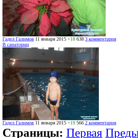
Гадел Галимов
11 января 2015
+18
638
3 комментария
В санатории
Гадел Галимов
11 января 2015
+19
566
2 комментария
Страницы:
Первая
Пред