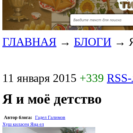
ГЛАВНАЯ
→
БЛОГИ
→
11 января 2015
+339
RSS-
Я и моё детство
Автор блога:
Гадел Галимов
Хуш киләсең Яңа ел