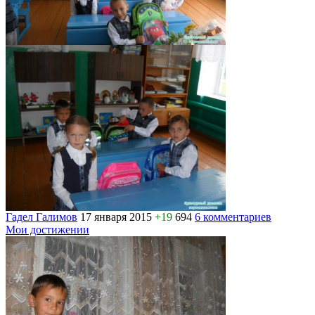
Гадел Галимов
17 января 2015
+19
694
6 комментариев
Мои достижении