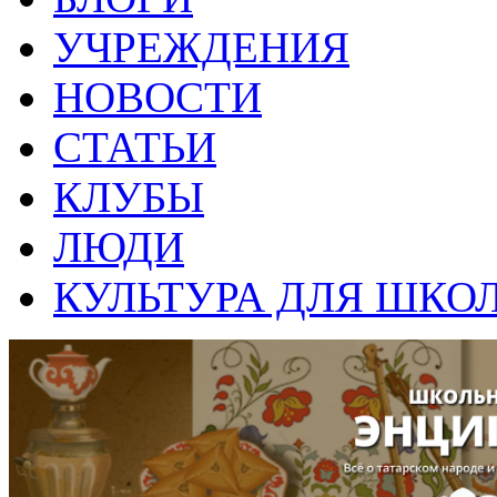
УЧРЕЖДЕНИЯ
НОВОСТИ
СТАТЬИ
КЛУБЫ
ЛЮДИ
КУЛЬТУРА ДЛЯ ШКО