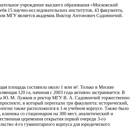
овательное учреждение высшего образования «Московский
бя 15 научно-исследовательских институтов, 43 факультета,
тором МГУ является академик Виктор Антонович Садовничий.
щая площадь составила около 1 млн м². Только в Москве
ляющая 120 га, начиная с 2003 года активно застраивается. В
вы Ю. М. Лужков и ректор МГУ В. А. Садовничий торжественно
оспекте, в который переехали три факультета: исторический,
ологии также расположился в 1-м учебном корпусе. Также было
 клиника со стационаром на 300 мест, аналитический и
жественная церемония открытия первой очереди 3-го
ельство 4-го гуманитарного корпуса для юридического