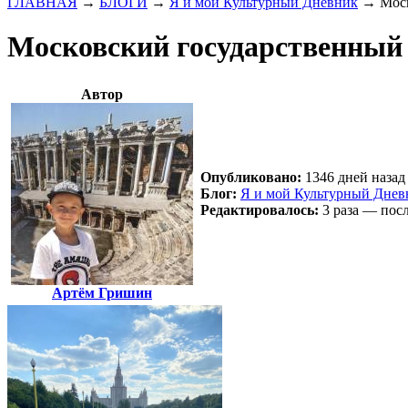
ГЛАВНАЯ
→
БЛОГИ
→
Я и мой Культурный Дневник
→
Мос
Московский государственный
Автор
Опубликовано:
1346 дней назад 
Блог:
Я и мой Культурный Днев
Редактировалось:
3 раза — посл
Артём Гришин