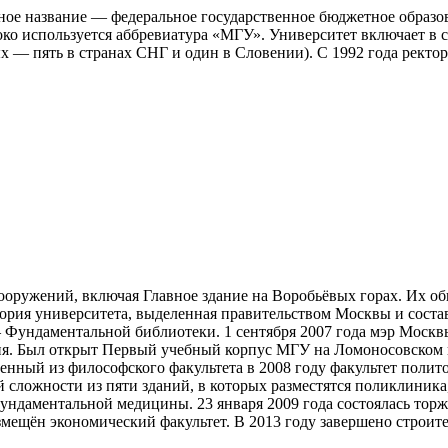
ное название — федеральное государственное бюджетное образ
о используется аббревиатура «МГУ». Университет включает в се
ных — пять в странах СНГ и один в Словении). С 1992 года рек
ооружений, включая Главное здание на Воробьёвых горах. Их об
тория университета, выделенная правительством Москвы и состав
— Фундаментальной библиотеки. 1 сентября 2007 года мэр Моск
ия. Был открыт Первый учебный корпус МГУ на Ломоносовском пр
енный из философского факультета в 2008 году факультет полит
 сложности из пяти зданий, в которых разместятся поликлиника,
фундаментальной медицины. 23 января 2009 года состоялась тор
змещён экономический факультет. В 2013 году завершено строит