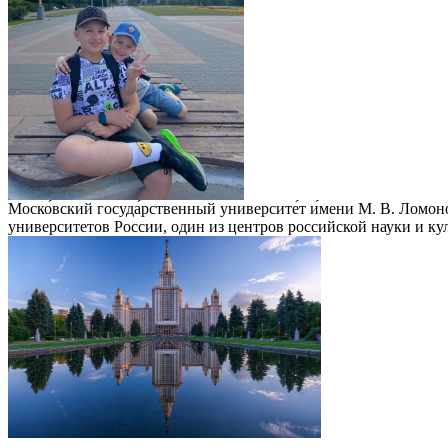
Моско́вский госуда́рственный университе́т и́мени М. В. Лом
университетов России, один из центров российской науки и к