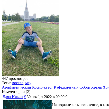
447 просмотров
Теги:
москва
,
мгу
Арифметический Космо-квест
Кафедральный Собор Храма Хри
Комментарии (
2
)
Даян Ильин
#
30 ноября 2022 в 09:09
0
На портале есть положение, в кот