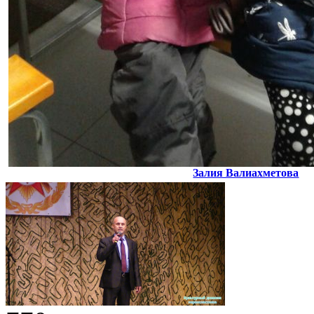
Залия Валиахметова