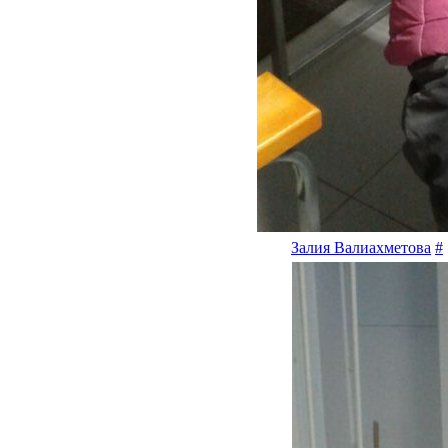
Залия Валиахметова
#