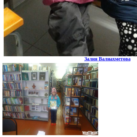
Залия Валиахметова