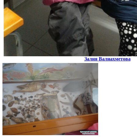
Залия Валиахметова