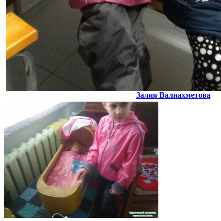
Залия Валиахметова