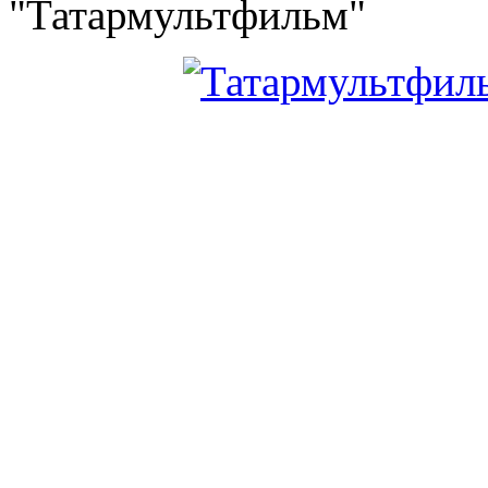
"Татармультфильм"