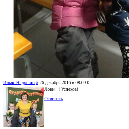
Ильяс Надршин
#
26 декабря 2016 в 08:09
0
Лови +! Успехов!
Ответить