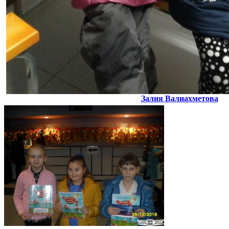
Залия Валиахметова