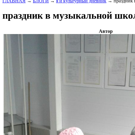
ГЛАВНАЯ
→
БЛОГИ
→
я и культурный дневник
→
праздник 
праздник в музыкальной шко
Автор