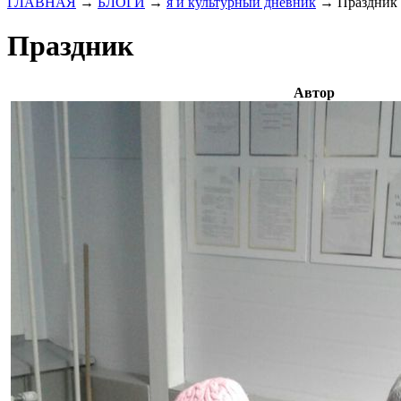
ГЛАВНАЯ
→
БЛОГИ
→
я и культурный дневник
→
Праздник
Праздник
Автор