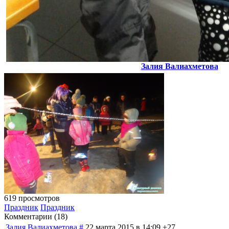
Залия Валиахметова
619 просмотров
Праздник
Праздник
Комментарии (
18
)
Залия Валиахметова
#
22 марта 2015 в 14:09
+27