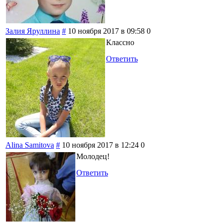
Залия Яруллина
#
10 ноября 2017 в 09:58
0
Классно
Ответить
Alina Samitova
#
10 ноября 2017 в 12:24
0
Молодец!
Ответить