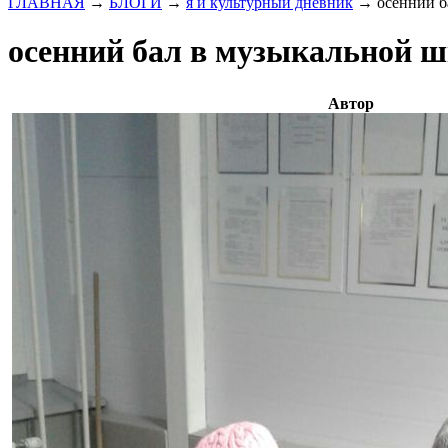
ГЛАВНАЯ
→
БЛОГИ
→
я и культурный дневник
→
осенний б
осенний бал в музыкальной ш
Автор