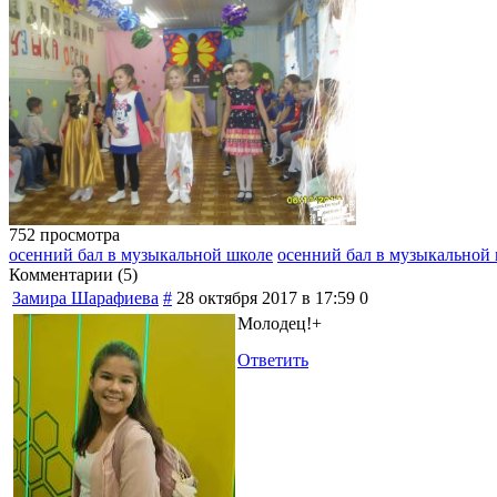
752 просмотра
осенний бал в музыкальной школе
осенний бал в музыкальной
Комментарии (
5
)
Замира Шарафиева
#
28 октября 2017 в 17:59
0
Молодец!+
Ответить