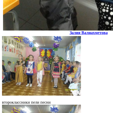
Залия Валиахметова
второклассники пели песни