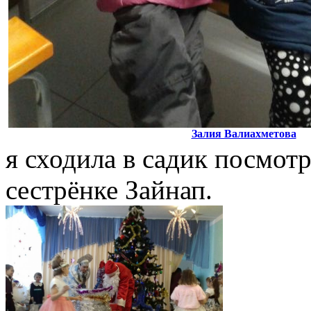
Залия Валиахметова
я сходила в садик посмот
сестрёнке Зайнап.