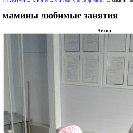
ГЛАВНАЯ
→
БЛОГИ
→
я и культурный дневник
→
мамины л
мамины любимые занятия
Автор