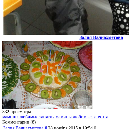
Залия Валиахметова
832 просмотра
мамины любимые занятия
мамины любимые занятия
Комментарии (
8
)
Залия Валиахметова
#
28 ноября 2015 в 19:54
0