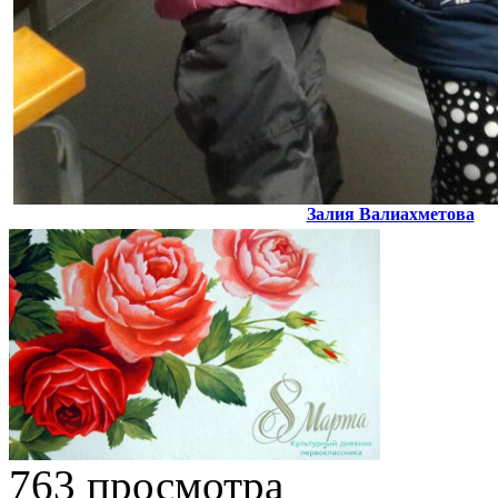
Залия Валиахметова
763 просмотра