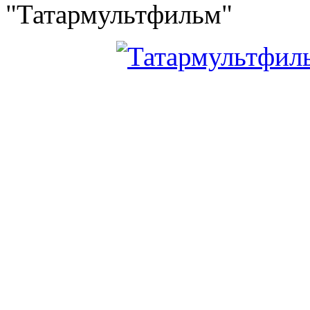
"Татармультфильм"