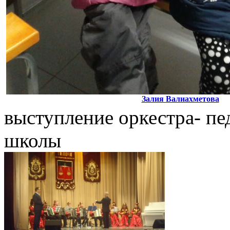
Залия Валиахметова
выступление оркестра- пе
школы