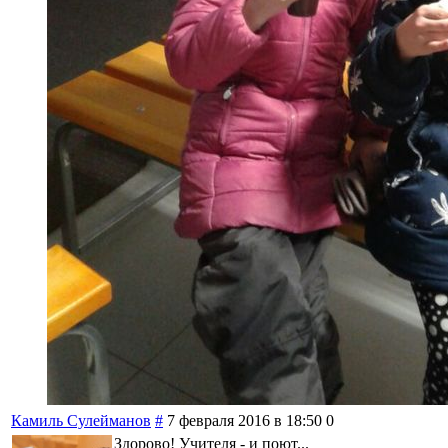
Камиль Сулейманов
#
7 февраля 2016 в 18:50
0
Здорово! Учителя - и поют...