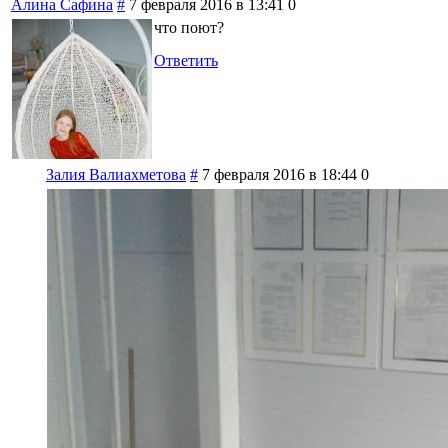
Алина Сафина
#
7 февраля 2016 в 13:41
0
что поют?
Ответить
Залия Валиахметова
#
7 февраля 2016 в 18:44
0