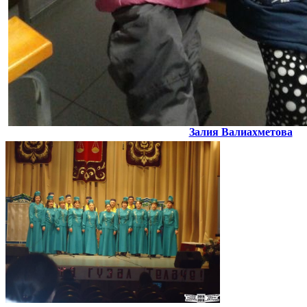
Залия Валиахметова