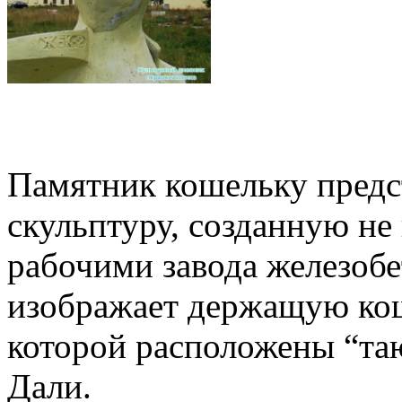
Памятник кошельку предс
скульптуру, созданную н
рабочими завода железоб
изображает держащую кош
которой расположены “та
Дали.