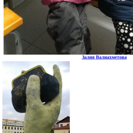
Залия Валиахметова