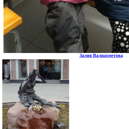
Залия Валиахметова