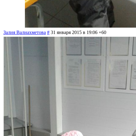
Залия Валиахметова
#
31 января 2015 в 19:06
+60