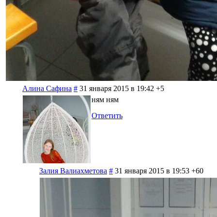
Алина Сафина
#
31 января 2015 в 19:42
+5
ням ням
Ответить
Залия Валиахметова
#
31 января 2015 в 19:53
+60