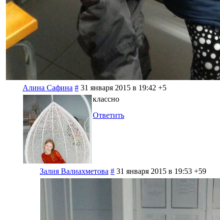
Алина Сафина
#
31 января 2015 в 19:42
+5
классно
Ответить
Залия Валиахметова
#
31 января 2015 в 19:53
+59