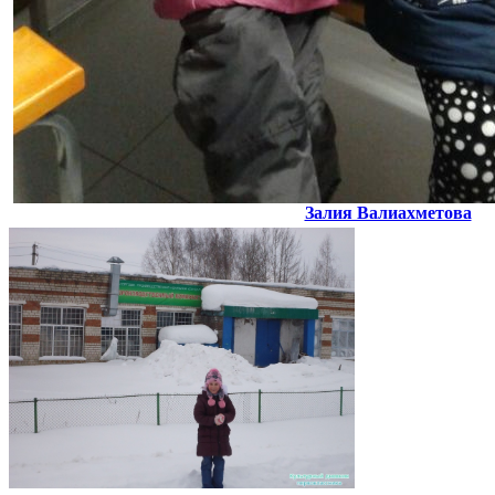
Залия Валиахметова