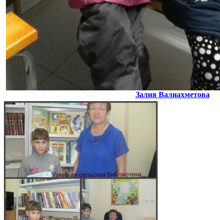
Залия Валиахметова