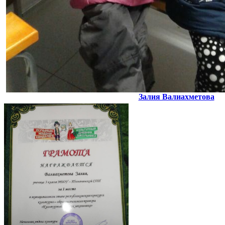
Залия Валиахметова