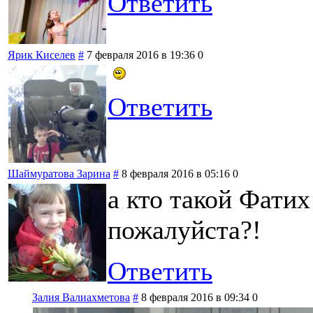
Ответить
Ярик Киселев
#
7 февраля 2016 в 19:36
0
Ответить
Шаймуратова Зарина
#
8 февраля 2016 в 05:16
0
а кто такой Фати
пожалуйста?!
Ответить
Залия Валиахметова
#
8 февраля 2016 в 09:34
0