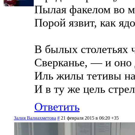
Пылая факелом во м
Порой язвит, как яд
В былых столетьях ч
Сверканье, — и оно
Иль жилы тетивы на
И в ту же цель стре
Ответить
Залия Валиахметова
#
21 февраля 2015 в 06:20
+35