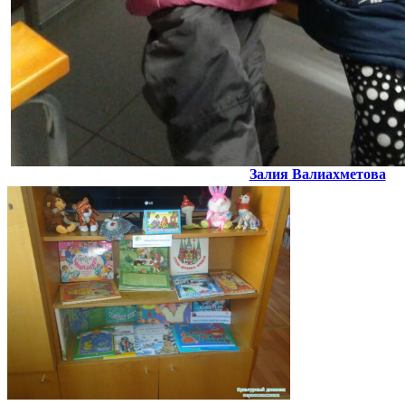
Залия Валиахметова