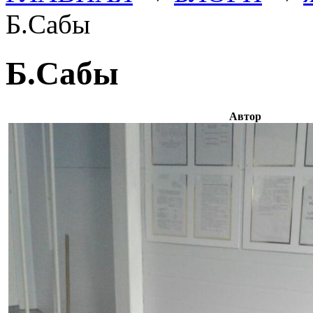
Б.Сабы
Б.Сабы
Автор