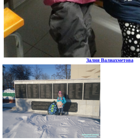
Залия Валиахметова