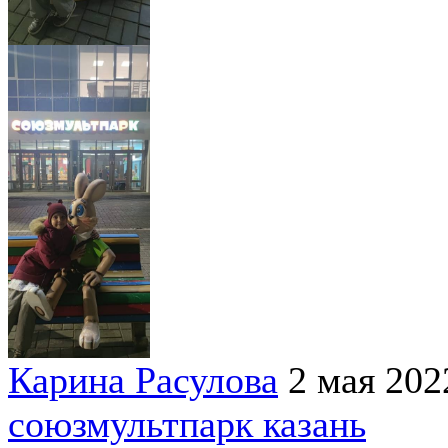
Карина Расулова
2 мая 202
союзмультпарк казань