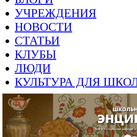
УЧРЕЖДЕНИЯ
НОВОСТИ
СТАТЬИ
КЛУБЫ
ЛЮДИ
КУЛЬТУРА ДЛЯ ШКО