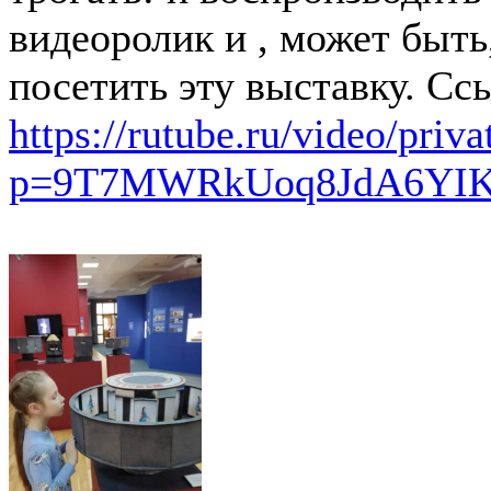
видеоролик и , может быть
посетить эту выставку. Сс
https://rutube.ru/video/pr
p=9T7MWRkUoq8JdA6YI