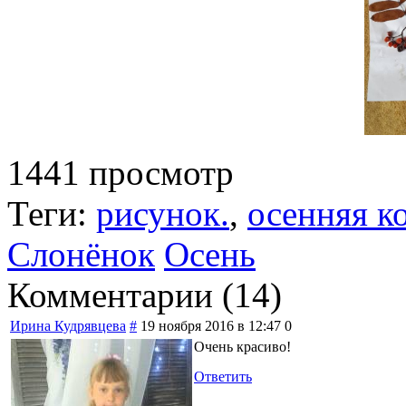
1441 просмотр
Теги:
рисунок.
,
осенняя к
Слонёнок
Осень
Комментарии (
14
)
Ирина Кудрявцева
#
19 ноября 2016 в 12:47
0
Очень красиво!
Ответить