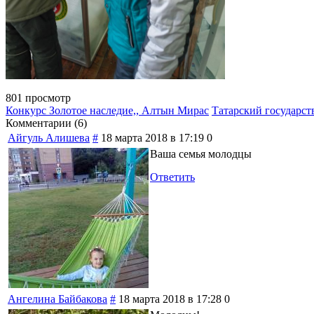
801 просмотр
Конкурс Золотое наследие,, Алтын Мирас
Татарский государст
Комментарии (
6
)
Айгуль Алишева
#
18 марта 2018 в 17:19
0
Ваша семья молодцы
Ответить
Ангелина Байбакова
#
18 марта 2018 в 17:28
0