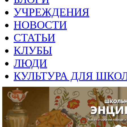
УЧРЕЖДЕНИЯ
НОВОСТИ
СТАТЬИ
КЛУБЫ
ЛЮДИ
КУЛЬТУРА ДЛЯ ШКО