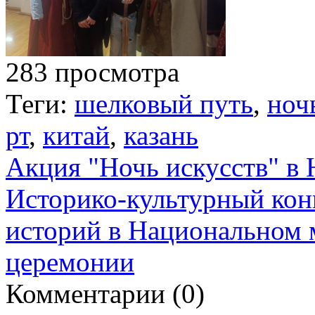
283 просмотра
Теги:
шелковый путь
,
ноч
рт
,
китай
,
казань
Акция "Ночь искусств" в 
Историко-культурный кон
историй в Национальном м
церемонии
Комментарии (
0
)