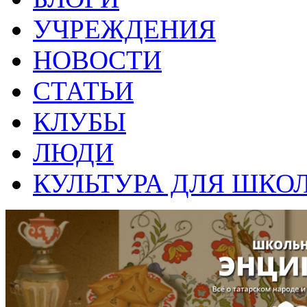
УЧРЕЖДЕНИЯ
НОВОСТИ
СТАТЬИ
КЛУБЫ
ЛЮДИ
КУЛЬТУРА ДЛЯ ШКО