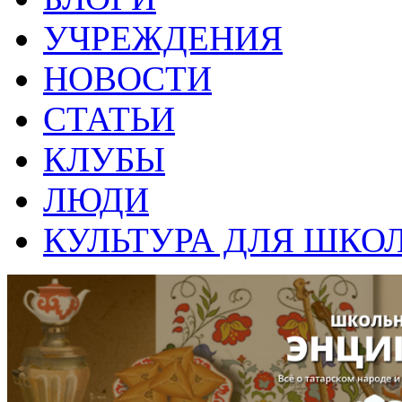
УЧРЕЖДЕНИЯ
НОВОСТИ
СТАТЬИ
КЛУБЫ
ЛЮДИ
КУЛЬТУРА ДЛЯ ШКО