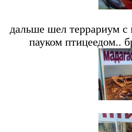
дальше шел террариум с 
пауком птицеедом.. б