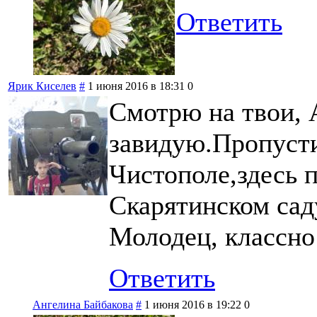
Ответить
Ярик Киселев
#
1 июня 2016 в 18:31
0
Смотрю на твои, 
завидую.Пропусти
Чистополе,здесь 
Скарятинском сад
Молодец, классно
Ответить
Ангелина Байбакова
#
1 июня 2016 в 19:22
0