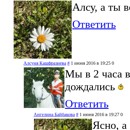
Алсу, а ты 
Ответить
Алсуня Кашфразиева
#
1 июня 2016 в 19:25
0
Мы в 2 часа в
дождались
Ответить
Ангелина Байбакова
#
1 июня 2016 в 19:27
0
Ясно, а