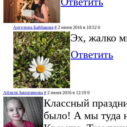
Ответить
Ангелина Байбакова
#
2 июня 2016 в 10:52
0
Эх, жалко м
Ответить
Айзиля Закирзянова
#
2 июня 2016 в 12:19
0
Классный праздни
было! А мы туда 