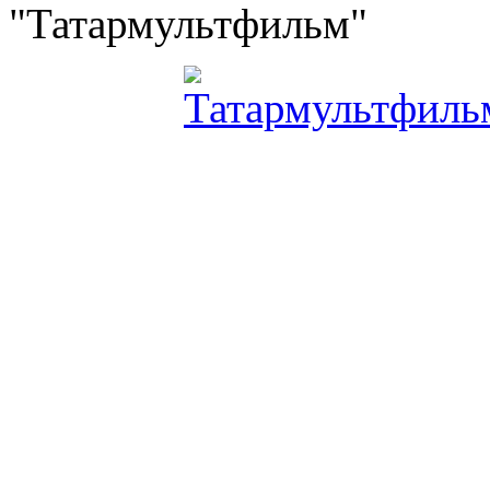
"Татармультфильм"