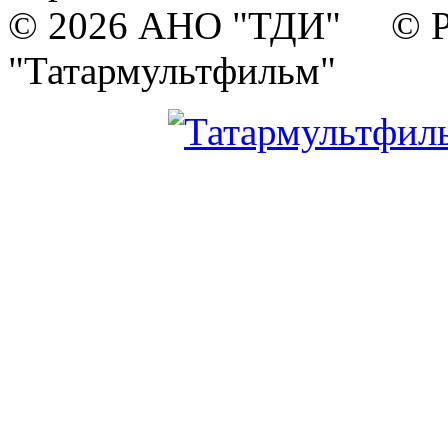
© 2026 АНО "ТДИ" © Р
"Татармультфильм"