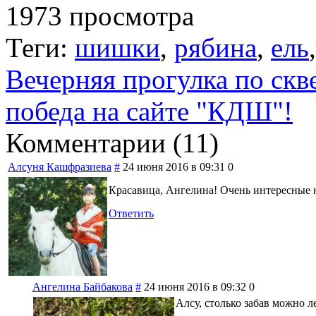
1973 просмотра
Теги:
шишки
,
рябина
,
ель
Вечерняя прогулка по ск
победа на сайте "КДШ"!
Комментарии (
11
)
Алсуня Кашфразиева
#
24 июня 2016 в 09:31
0
Красавица, Ангелина! Очень интересные н
Ответить
Ангелина Байбакова
#
24 июня 2016 в 09:32
0
Алсу, столько забав можно л