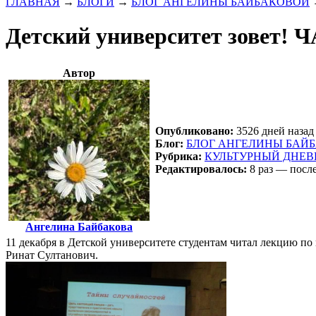
ГЛАВНАЯ
→
БЛОГИ
→
БЛОГ АНГЕЛИНЫ БАЙБАКОВОЙ
Детский университет зовет! 
Автор
Опубликовано:
3526 дней назад 
Блог:
БЛОГ АНГЕЛИНЫ БАЙ
Рубрика:
КУЛЬТУРНЫЙ ДНЕ
Редактировалось:
8 раз — после
Ангелина Байбакова
11 декабря в Детской университете студентам читал лекцию п
Ринат Султанович.