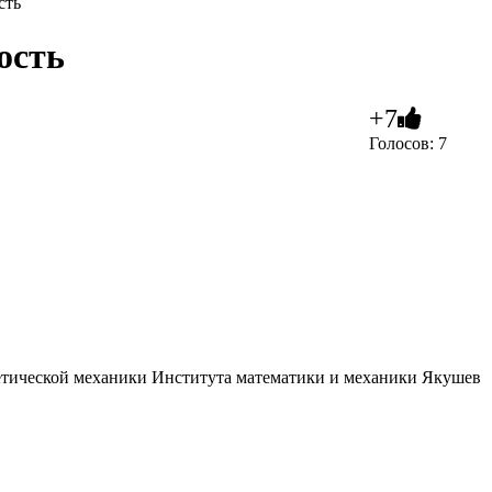
сть
ость
+7
Голосов: 7
оретической механики Института математики и механики Якушев