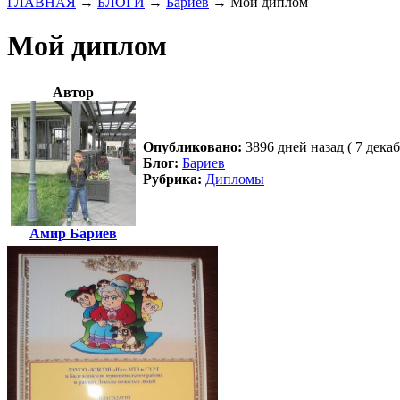
ГЛАВНАЯ
→
БЛОГИ
→
Бариев
→
Мой диплом
Мой диплом
Автор
Опубликовано:
3896 дней назад ( 7 декаб
Блог:
Бариев
Рубрика:
Дипломы
Амир Бариев