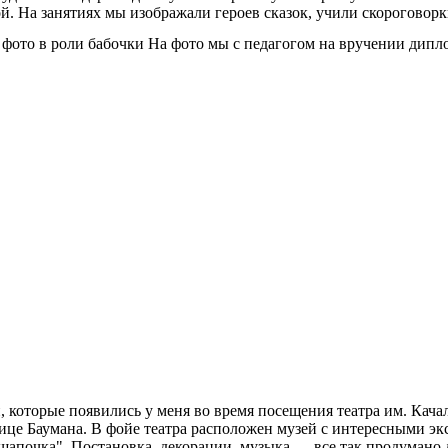
ой. На занятиях мы изображали героев сказок, учили скорогово
 фото в роли бабочки На фото мы с педагогом на вручении дипл
 которые появились у меня во время посещения театра им. Кача
лице Баумана. В фойе театра расположен музей с интересными э
апочка". Постановка, декорации, музыка — все так продумано д