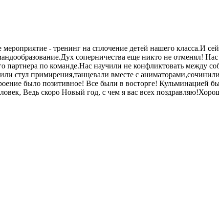
 мероприятие - тренинг на сплочение детей нашего класса.И се
мандообразование.Дух соперничества еще никто не отменял! Нас
го партнера по команде.Нас научили не конфликтовать между со
ли стул примирения,танцевали вместе с аниматорами,сочинили с
строение было позитивное! Все были в восторге! Кульминацией б
ловек, Ведь скоро Новый год, с чем я вас всех поздравляю!Хоро