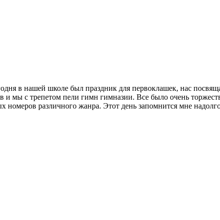
егодня в нашей школе был праздник для первоклашек, нас посвя
в и мы с трепетом пели гимн гимназии. Все было очень торжес
 номеров различного жанра. Этот день запомнится мне надолго! 