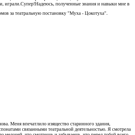
рки, играли.Супер!Надеюсь, полученные знания и навыки мне в
омов за театральную постановку "Муха - Цокотуха".
лова. Меня впечатлило изящество старинного здания,
кспонатами связанными театральной деятельностью. Я смотрела
о мелочей, что смотришь и забываешь, что перед тобой всего