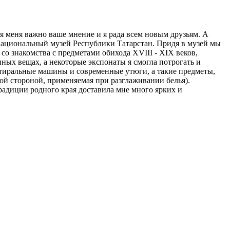
ля меня важно ваше мнение и я рада всем новым друзьям. А
 Национальный музей Республики Татарстан. Придя в музей мы
о знакомства с предметами обихода XVIII - XIX веков,
ных вещах, а некоторые экспонаты я смогла потрогать и
 стиральные машины и современные утюги, а такие предметы,
стой стороной, применяемая при разглаживании белья).
радиции родного края доставила мне много ярких и