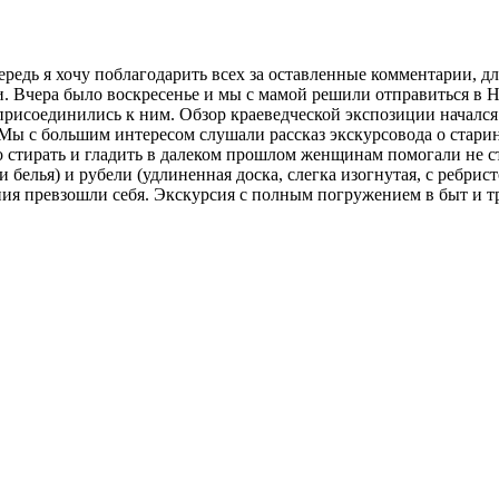
ередь я хочу поблагодарить всех за оставленные комментарии, д
и. Вчера было воскресенье и мы с мамой решили отправиться в
исоединились к ним. Обзор краеведческой экспозиции начался с
Мы с большим интересом слушали рассказ экскурсовода о старин
что стирать и гладить в далеком прошлом женщинам помогали не
и белья) и рубели (удлиненная доска, слегка изогнутая, с ребри
ния превзошли себя. Экскурсия с полным погружением в быт и т