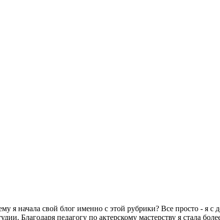
му я начала свой блог именно с этой рубрики? Все просто - я с
 студии. Благодаря педагогу по актерскому мастерству я стала бо