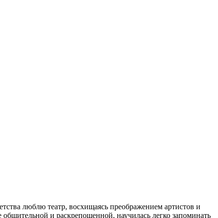
 детства люблю театр, восхищаясь преображением артистов и
лее общительной и раскрепощенной, научилась легко запоминать