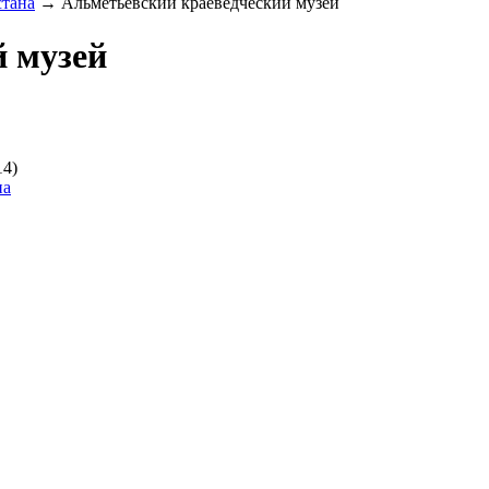
стана
→
Альметьевский краеведческий музей
й музей
14)
на