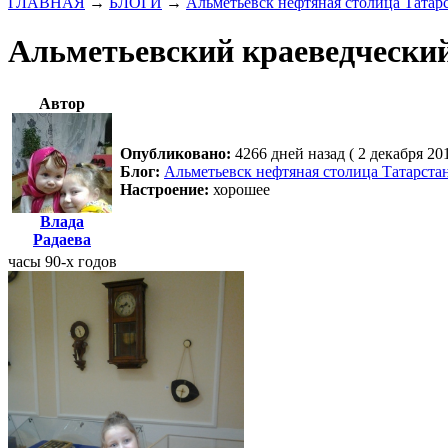
ГЛАВНАЯ
→
БЛОГИ
→
Альметьевск нефтяная столица Татар
Альметьевский краеведчески
Автор
Опубликовано:
4266 дней назад ( 2 декабря 20
Блог:
Альметьевск нефтяная столица Татарста
Настроение:
хорошее
Влада
Радаева
часы 90-х годов