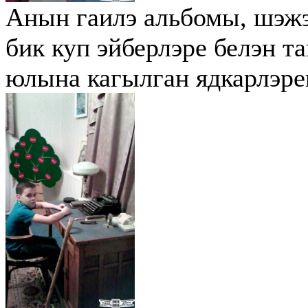
Анын гаилэ альбомы, шэжэр
бик куп эйберлэре белэн 
юлына кагылган ядкарлэре