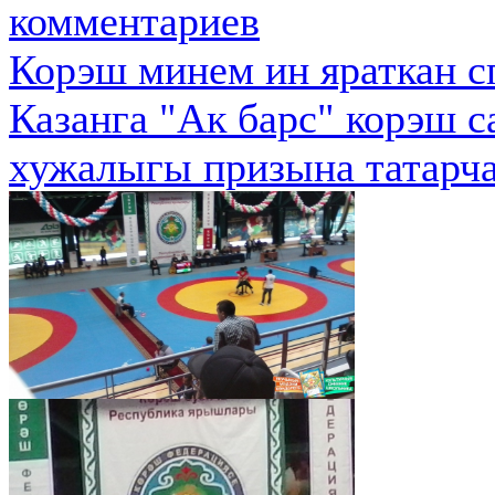
комментариев
Корэш минем ин яраткан с
Казанга "Ак барс" корэш 
хужалыгы призына татарча