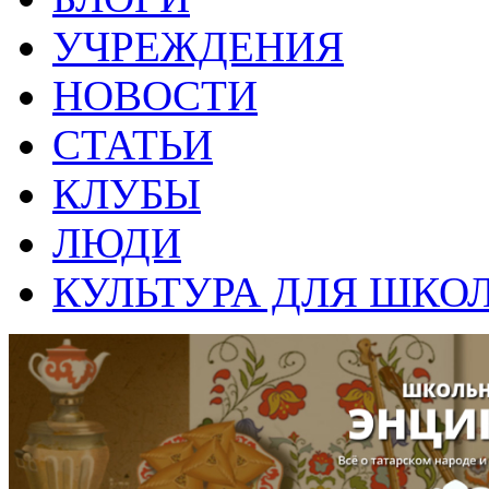
УЧРЕЖДЕНИЯ
НОВОСТИ
СТАТЬИ
КЛУБЫ
ЛЮДИ
КУЛЬТУРА ДЛЯ ШКО