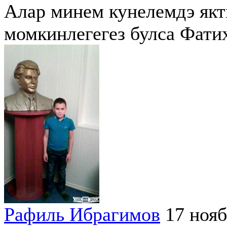
Алар минем кунелемдэ якт
момкинлегегез булса Фати
Рафиль Ибрагимов
17 нояб