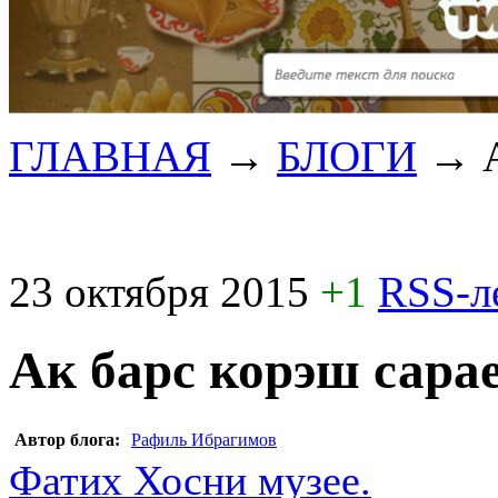
ГЛАВНАЯ
→
БЛОГИ
→
23 октября 2015
+1
RSS-л
Ак барс корэш сарае
Автор блога:
Рафиль Ибрагимов
Фатих Хосни музее.