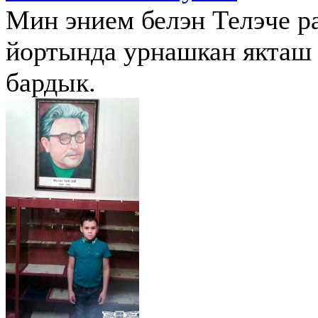
Мин энием белэн Телэче р
йортында урнашкан якташ
бардык.