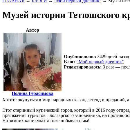
ГЛАВНАЯ
→
БЛОГИ
→
"Мой первый дневник"
→
Музей ист
Музей истории Тетюшского к
Автор
Опубликовано:
3429 дней назад 
Блог:
"Мой первый дневник"
Редактировалось:
3 раза — посл
Полина Герасимова
Хотите окунуться в мир народных сказок, легенд и преданий, а
Этот старинный купеческий город, который в 2016 году отпраздн
притяжения туристов - Болгарского заповедника, на противоп
На зимних каникулах я тоже побывала там!