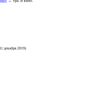
кино!
→
Ура. В кино.
11 декабря 2019)