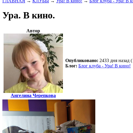
ГЛАВНАЯ
→
КЛУБЫ
→
Ура! В кино!
→
Блог клуба - Ура! В 
Ура. В кино.
Автор
Опубликовано:
2433 дня назад (
Блог:
Блог клуба - Ура! В кино!
Ангелина Черепкова