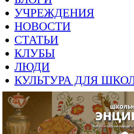
УЧРЕЖДЕНИЯ
НОВОСТИ
СТАТЬИ
КЛУБЫ
ЛЮДИ
КУЛЬТУРА ДЛЯ ШКО